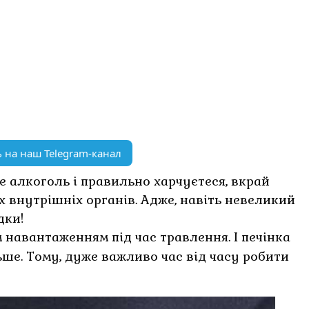
 на наш Telegram-канал
е алкоголь і правильно харчуєтеся, вкрай
х внутрішніх органів. Адже, навіть невеликий
дки!
 навантаженням під час травлення. І печінка
ьше. Тому, дуже важливо час від часу робити