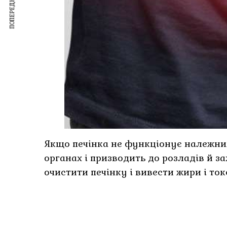
ПОПЕРЕДНІЙ ЗАПИС
Якщо печінка не функціонує належним
органах і призводить до розладів й з
очистити печінку і вивести жири і то