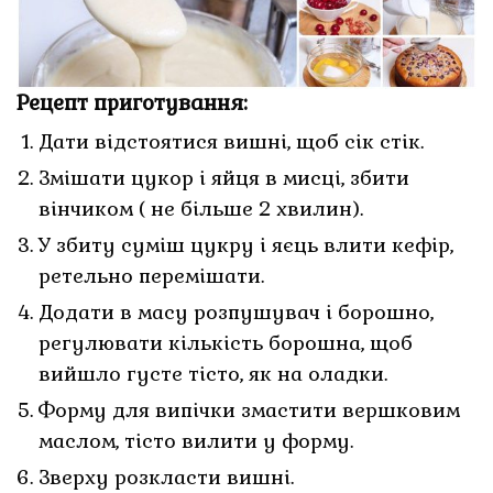
Рецепт приготування:
Дати відстоятися вишні, щоб сік стік.
Змішати цукор і яйця в мисці, збити
вінчиком ( не більше 2 хвилин).
У збиту суміш цукру і яєць влити кефір,
ретельно перемішати.
Додати в масу розпушувач і борошно,
регулювати кількість борошна, щоб
вийшло густе тісто, як на оладки.
Форму для випічки змастити вершковим
маслом, тісто вилити у форму.
Зверху розкласти вишні.