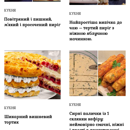
КУХНЯ
КУХНЯ
Повітряний і пишний,
Найпростіша випічка до
м’який і просочений пиріг
чаю – тертий пиріг з
ніжною яблучною
начинкою.
КУХНЯ
КУХНЯ
Сирні палички із 1
Шикарний вишневий
склянки кефіру:
тортик
неймовірно смачні, ніжні
і прості в приготуванні