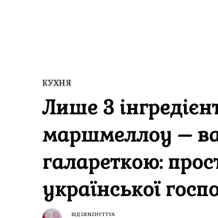
КУХНЯ
Лише 3 інгредієн
маршмеллоу – ва
галареткою: прос
української госп
ВІД
DENZHYTTYA