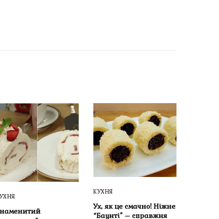
КУХНЯ
УХНЯ
Ух, як це смачно! Ніжне
Знаменитий
“Баунті” – справжня