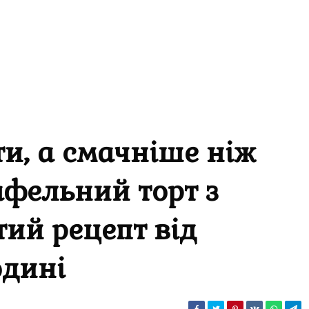
ти, а смачніше ніж
фельний торт з
тий рецепт від
одині