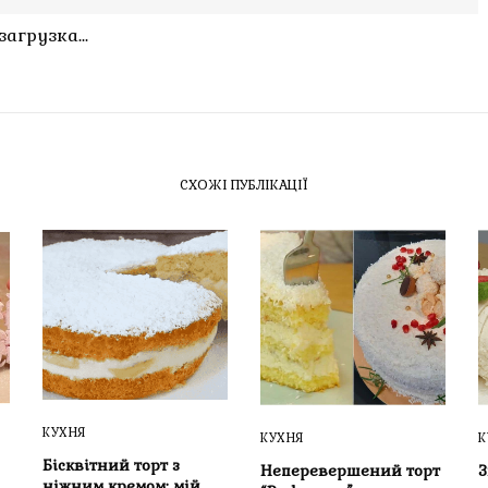
загрузка...
СХОЖІ ПУБЛІКАЦІЇ
КУХНЯ
КУХНЯ
К
Бісквітний торт з
Неперевершений торт
ніжним кремом: мій