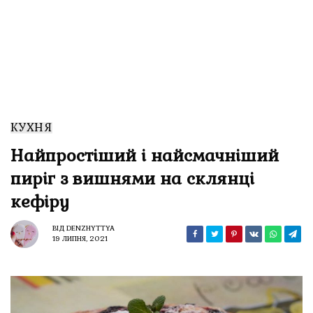
КУХНЯ
Найпростіший і найсмачніший
пиріг з вишнями на склянці
кефіру
ВІД
DENZHYTTYA
19 ЛИПНЯ, 2021