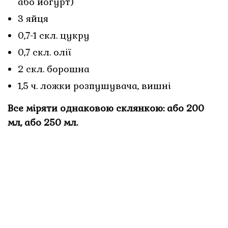
або йогурт)
3 яйця
0,7-1 скл. цукру
0,7 скл. олії
2 скл. борошна
1,5 ч. ложки розпушувача, вишні
Все міряти однаковою склянкою: або 200
мл, або 250 мл.