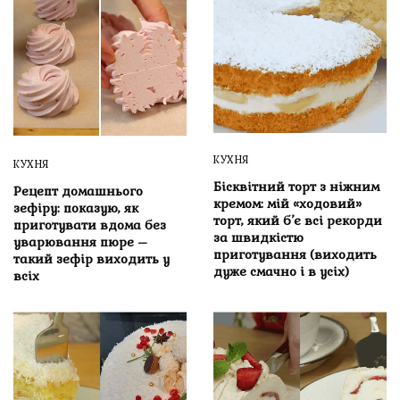
КУХНЯ
КУХНЯ
Бісквітний торт з ніжним
Рецепт домашнього
кремом: мій «ходовий»
зефіру: показую, як
торт, який б’є всі рекорди
приготувати вдома без
за швидкістю
уварювання пюре –
приготування (виходить
такий зефір виходить у
дуже смачно і в усіх)
всіх