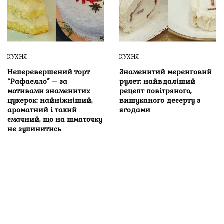
КУХНЯ
КУХНЯ
Неперевершений торт
Знаменитий меренговий
“Рафаелло” – за
рулет: найвдаліший
мотивами знаменитих
рецепт повітряного,
цукерок: найніжніший,
вишуканого десерту з
ароматний і такий
ягодами
смачний, що на шматочку
не зупинитись