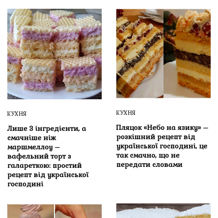
КУХНЯ
КУХНЯ
Пляцок «Небо на язику» –
Лише 3 інгредієнти, а
розкішний рецепт від
смачніше ніж
української господині, це
маршмеллоу –
так смачно, що не
вафельний торт з
передати словами
галареткою: простий
рецепт від української
господині