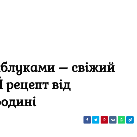
яблуками – свіжий
 рецепт від
оодині