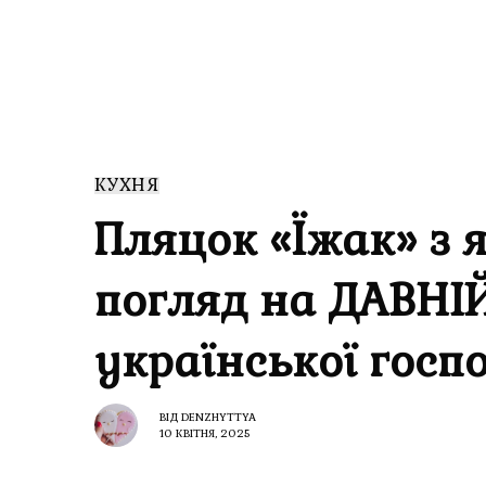
КУХНЯ
Пляцок «Їжак» з 
погляд на ДАВНІЙ
української госп
ВІД
DENZHYTTYA
10 КВІТНЯ, 2025