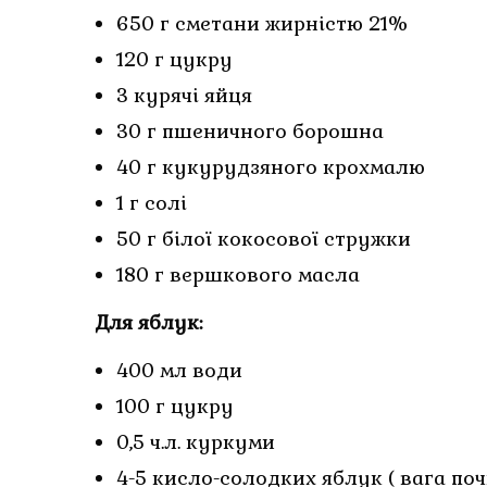
650 г сметани жирністю 21%
120 г цукру
3 курячі яйця
30 г пшеничного борошна
40 г кукурудзяного крохмалю
1 г солі
50 г білої кокосової стружки
180 г вершкового масла
Для яблук:
400 мл води
100 г цукру
0,5 ч.л. куркуми
4-5 кисло-солодких яблук ( вага п