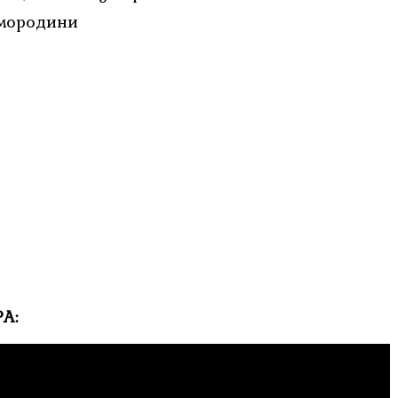
смородини
А: