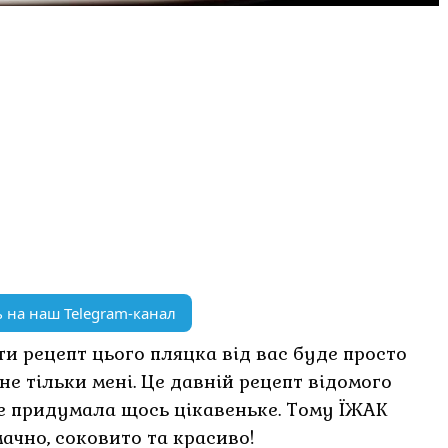
 на наш Telegram-канал
ти рецепт цього пляцка від вас буде просто
 не тільки мені. Це давній рецепт відомого
 не придумала щось цікавеньке. Тому ЇЖАК
ачно, соковито та красиво!