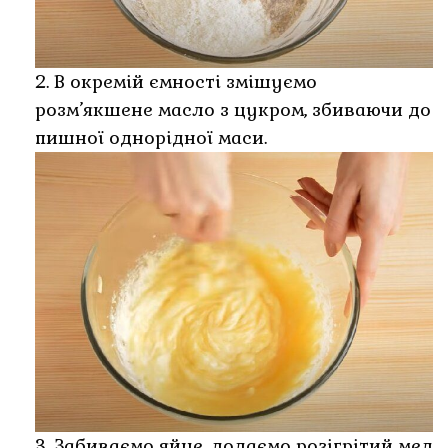
2. В окремій ємності змішуємо
розм’якшене масло з цукром, збиваючи до
пишної однорідної маси.
3. Забиваємо яйце, додаємо розігрітий мед