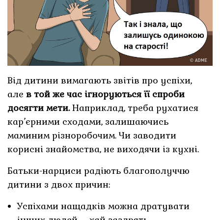
Від дитини вимагають звітів про успіхи,
але
в той же час ігноруються її спроби
досягти мети.
Наприклад, треба рухатися
кар’єрними сходами, залишаючись
маминим різноробочим. Чи заводити
корисні знайомства, не виходячи із кухні.
Батьки-нарциси радіють благополуччю
дитини з двох причин:
Успіхами нащадків можна дратувати
інших людей – хай заздрять.