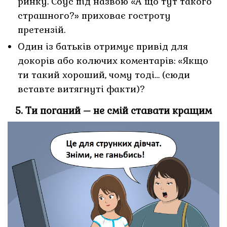
ринку. Соус під назвою «А що тут такого
страшного?» приховає гостроту
претензій.
Один із батьків отримує привід для
докорів або колючих коментарів: «Якщо
ти такий хороший, чому тоді… (сюди
вставте витягнуті факти)?
5. Ти поганий – не смій ставати кращим