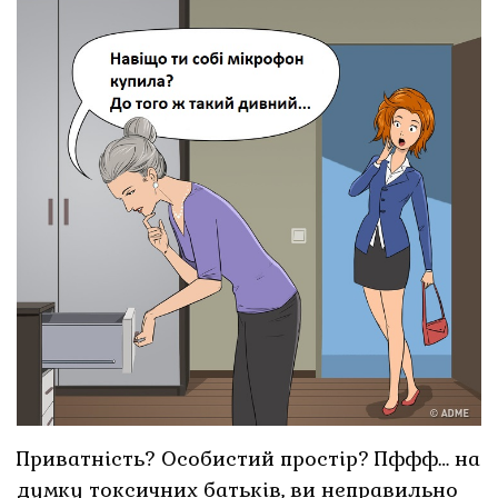
Приватність? Особистий простір? Пффф… на
думку токсичних батьків, ви неправильно