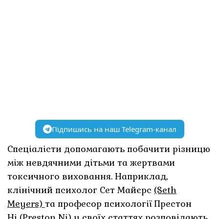
Підпишись на наш Telegram-канал
Спеціалісти допомагають побачити різницю
між невдячними дітьми та жертвами
токсичного виховання. Наприклад,
клінічний психолог Сет Майєрс
(Seth
Meyers)
та професор психології Престон
Ні
(Preston Ni)
у своїх статтях розповідають