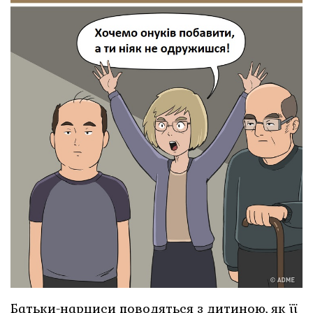
Батьки-нарциси поводяться з дитиною,
як її