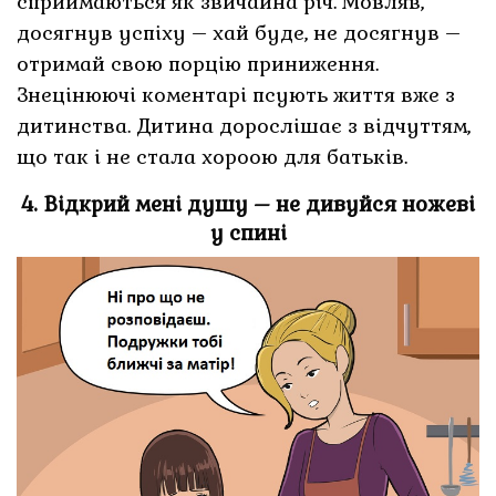
сприймаються як звичайна річ. Мовляв,
досягнув успіху – хай буде, не досягнув –
отримай свою порцію приниження.
Знецінюючі коментарі псують життя вже з
дитинства. Дитина дорослішає з відчуттям,
що так і не стала хороою для батьків.
4. Відкрий мені душу – не дивуйся ножеві
у спині