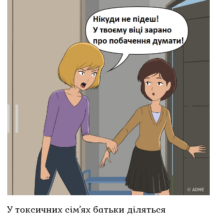
У токсичних сім’ях батьки діляться