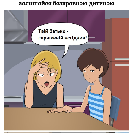
залишайся безправною дитиною