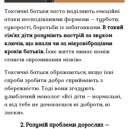
Токсичні батьки часто наділяють емоційні
атаки несподіваними формами – турботи,
суворості, боротьби із забаганками.
В такий
сім’ях діти розуміють настрій за звуком
ключів, що впали чи за мікровібраціями
кроків батьків.
Їхнє життя минає поміж
сеансів «промивання мізків».
Токсичні батьки ображаються, якщо їхні
спроби зробити добро сприймають з
обережністю. Тоді вони згадують
улюблений монолог: «Всі діти – нормальні,
а від тебе не дочекаєшся ні доброти, ні
ласки».
2. Розумій проблеми дорослих –