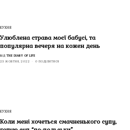
КУХНЯ
Улюблена страва моєї бабусі, та
популярна вечеря на кожен день
ВІД
THE DIARY OF LIFE
23 ЖОВТНЯ, 2022
0 ПОДІЛИТИСЯ
КУХНЯ
Коли мені хочеться смачненького супу,
готую суп “по-польськи”