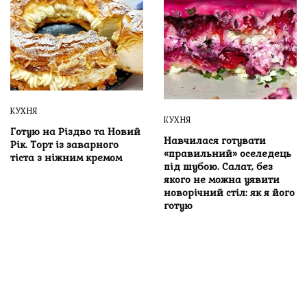
КУХНЯ
КУХНЯ
Готую на Різдво та Новий
Навчилася готувати
Рік. Торт із заварного
«правильний» оселедець
тіста з ніжним кремом
під шубою. Салат, без
якого не можна уявити
новорічний стіл: як я його
готую