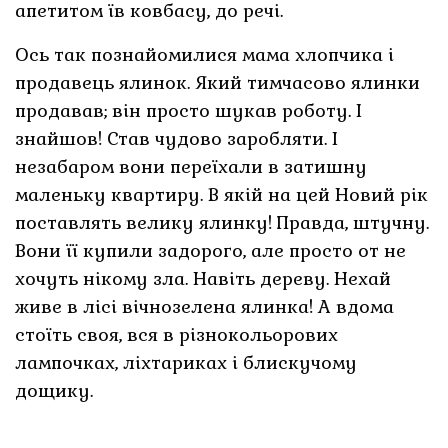
апетитом їв ковбасу, до речі.
Ось так познайомилися мама хлопчика і
продавець ялинок. Який тимчасово ялинки
продавав; він просто шукав роботу. І
знайшов! Став чудово заробляти. І
незабаром вони переїхали в затишну
маленьку квартиру. В якій на цей Новий рік
поставлять велику ялинку! Правда, штучну.
Вони її купили задорого, але просто от не
хочуть нікому зла. Навіть дереву. Нехай
живе в лісі вічнозелена ялинка! А вдома
стоїть своя, вся в різнокольорових
лампочках, ліхтариках і блискучому
дощику.