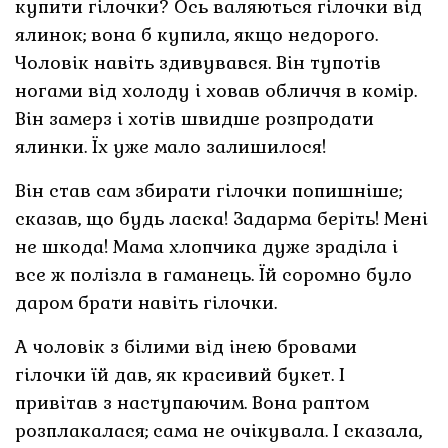
купити гілочки? Ось валяються гілочки від
ялинок; вона б купила, якщо недорого.
Чоловік навіть здивувався. Він тупотів
ногами від холоду і ховав обличчя в комір.
Він замерз і хотів швидше розпродати
ялинки. Їх уже мало залишилося!
Він став сам збирати гілочки попишніше;
сказав, що будь ласка! Задарма беріть! Мені
не шкода! Мама хлопчика дуже зраділа і
все ж полізла в гаманець. Їй соромно було
даром брати навіть гілочки.
А чоловік з білими від інею бровами
гілочки їй дав, як красивий букет. І
привітав з наступаючим. Вона раптом
розплакалася; сама не очікувала. І сказала,