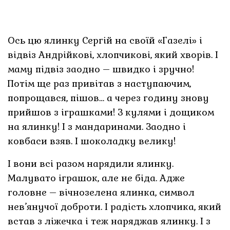
Ось цю ялинку Сергій на своїй «Газелі» і
відвіз Андрійкові, хлопчикові, який хворів. І
маму підвіз заодно – швидко і зручно!
Потім ще раз привітав з наступаючим,
попрощався, пішов… а через годину знову
прийшов з іграшками! З кулями і дощиком
на ялинку! І з мандаринами. Заодно і
ковбаси взяв. І шоколадку велику!
І вони всі разом нарядили ялинку.
Малувато іграшок, але не біда. Адже
головне – вічнозелена ялинка, символ
нев’янучої доброти. І радість хлопчика, який
встав з ліжечка і теж наряджав ялинку. І з