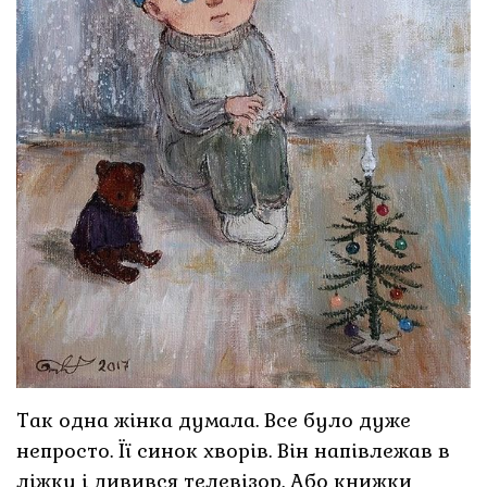
Так одна жінка думала. Все було дуже
непросто. Її синок хворів. Він напівлежав в
ліжку і дивився телевізор. Або книжки