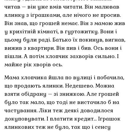
читав – він уже вмів читати. Він малював
ялинку з іграшками, але нічого не просив.
Він знав, що грошей немає. Він з мамою жив
у крихітній кімнаті, в гуртожитку. Вони і
цьому були раді. Батько їх покинув, вигнав,
вижив з квартири. Він пив і бив. Ось вони і
пішли. А потім хлопчик захворів сильно. І
майже рік хворів ось.
Мама хлопчика йшла по вулиці і побачила,
що продають ялинки. Недешево. Можна
взяти обідрану – зі знижкою. Але грошей
було так мало, що тоді не вистачило б на
частування. Ліки теж деякі доводилося
докуповувати. І платити кредит… Іграшок
ялинкових теж не було, так що і сенсу