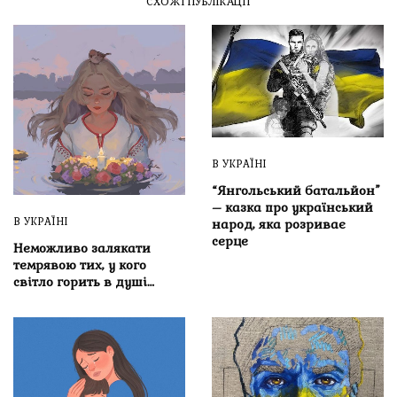
СХОЖІ ПУБЛІКАЦІЇ
В УКРАЇНІ
“Янгольський батальйон”
– казка про український
В УКРАЇНІ
народ, яка розриває
серце
Неможливо залякати
темрявою тих, у кого
світло горить в душі…