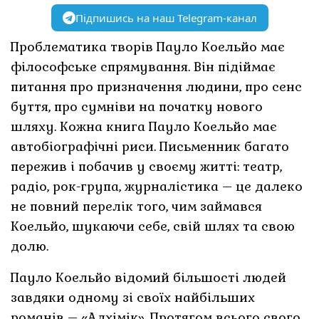
Підпишись на наш Telegram-канал
Проблематика творів Пауло Коельйо має
філософське спрямування. Він підіймає
питання про призначення людини, про сенс
буття, про сумніви на початку нового
шляху. Кожна книга Пауло Коельйо має
автобіографічні риси. Письменник багато
пережив і побачив у своєму житті: театр,
радіо, рок-група, журналістика – це далеко
не повний перелік того, чим займався
Коельйо, шукаючи себе, свій шлях та свою
долю.
Пауло Коельйо відомий більшості людей
завдяки одному зі своїх найбільших
романів – «Алхімік». Протягом всього свого