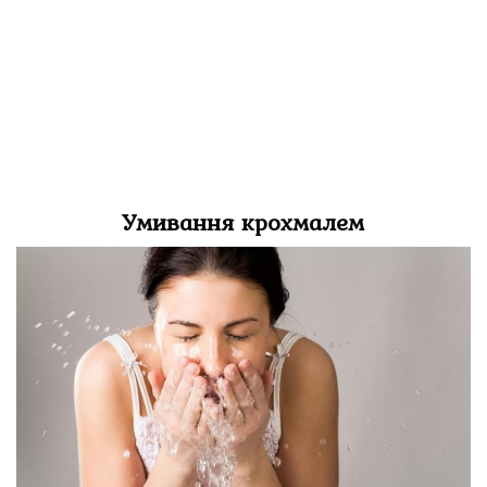
Умивання крохмалем