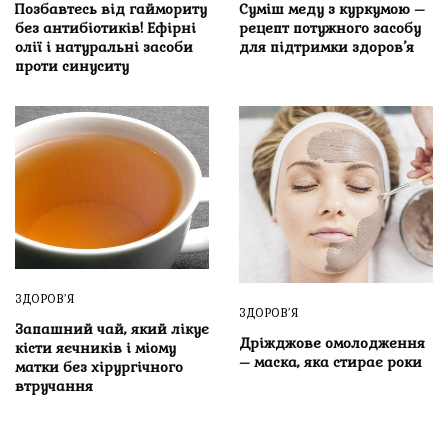
Позбавтесь від гаймориту
Суміш меду з куркумою –
без антибіотиків! Ефірні
рецепт потужного засобу
олії і натуральні засоби
для підтримки здоров’я
проти синуситу
ЗДОРОВ’Я
ЗДОРОВ’Я
Запашний чай, який лікує
Дріжджове омолодження
кісти яєчників і міому
– маска, яка стирає роки
матки без хірургічного
втручання