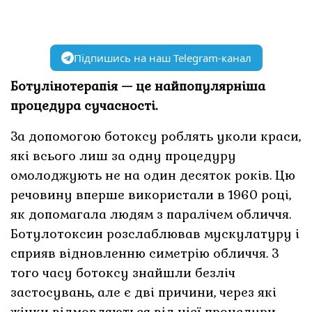
Підпишись на наш Telegram-канал
Ботулінотерапія — це найпопулярніша
процедура сучасності.
За допомогою ботоксу роблять уколи краси,
які всього лиш за одну процедуру
омолоджують не на один десяток років. Цю
речовину вперше використали в 1960 році,
як допомагала людям з паралічем обличчя.
Ботулотоксин розслаблював мускулатуру і
сприяв відновленню симетрію обличчя. З
того часу ботоксу знайшли безліч
застосувань, але є дві причини, через які
жінки відмовляються від цієї процедури —