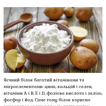
Яєчний білок багатий вітамінами та
мікроелементами: цинк, кальцій і селен,
вітаміни А і В, Е і D, фолієва кислота і залізо,
фосфор і йод. Саме тому білок корисно