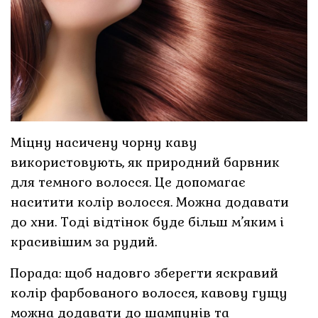
Міцну насичену чорну каву
використовують, як природний барвник
для темного волосся. Це допомагає
наситити колір волосся. Можна додавати
до хни. Тоді відтінок буде більш м’яким і
красивішим за рудий.
Порада: щоб надовго зберегти яскравий
колір фарбованого волосся, кавову гущу
можна додавати до шампунів та