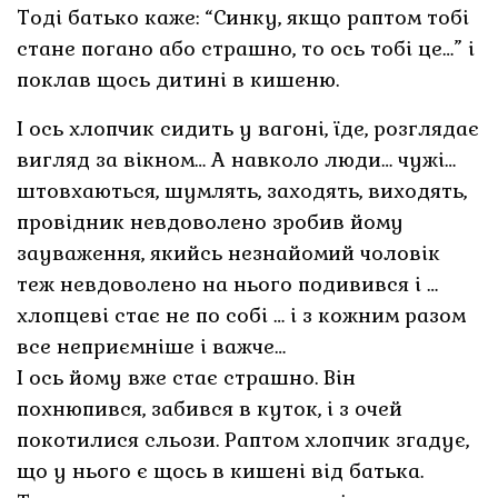
Тоді батько каже: “Синку, якщо раптом тобі
стане погано або страшно, то ось тобі це…” і
поклав щось дитині в кишеню.
І ось хлопчик сидить у вагоні, їде, розглядає
вигляд за вікном… А навколо люди… чужі…
штовхаються, шумлять, заходять, виходять,
провідник невдоволено зробив йому
зауваження, якийсь незнайомий чоловік
теж невдоволено на нього подивився і …
хлопцеві стає не по собі … і з кожним разом
все неприємніше і важче…
І ось йому вже стає страшно. Він
похнюпився, забився в куток, і з очей
покотилися сльози. Раптом хлопчик згадує,
що у нього є щось в кишені від батька.