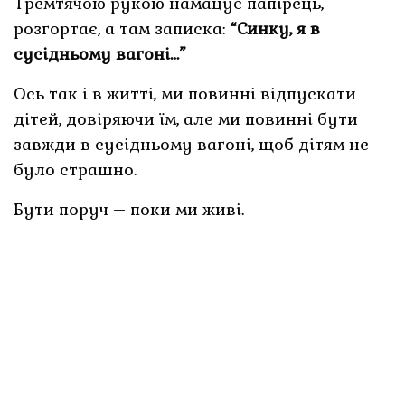
Тремтячою рукою намацує папірець,
розгортає, а там записка:
“Синку, я в
сусідньому вагоні…”
Ось так і в житті, ми повинні відпускати
дітей, довіряючи їм, але ми повинні бути
завжди в сусідньому вагоні, щоб дітям не
було страшно.
Бути поруч – поки ми живі.