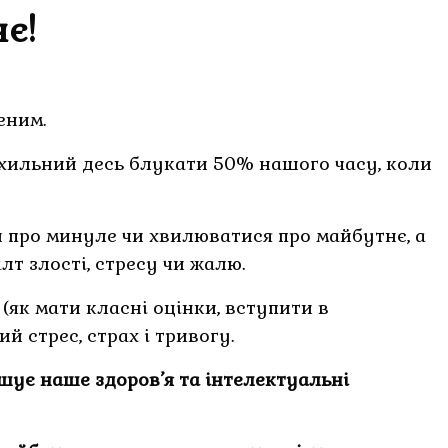
є!
еним.
хильний десь блукати 50% нашого часу, коли
 про минуле чи хвилюватися про майбутнє, а
лт злості, стресу чи жалю.
(як мати класні оцінки, вступити в
 стрес, страх і тривогу.
шує наше здоров’я та інтелектуальні