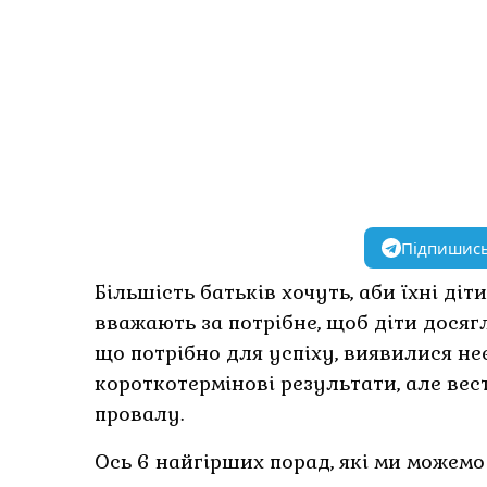
Підпишись
Більшість батьків хочуть, аби їхні діт
вважають за потрібне, щоб діти досягл
що потрібно для успіху, виявилися н
короткотермінові результати, але вес
провалу.
Ось 6 найгірших порад, які ми можемо