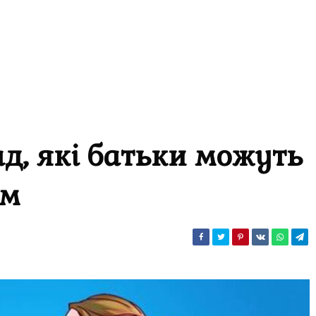
д, які батьки можуть
ям