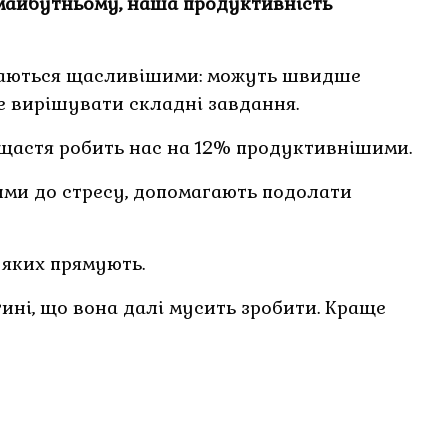
 майбутньому, наша продуктивність
уваються щасливішими: можуть швидше
е вирішувати складні завдання.
щастя робить нас на 12% продуктивнішими.
шими до стресу, допомагають подолати
о яких прямують.
ині, що вона далі мусить зробити. Краще