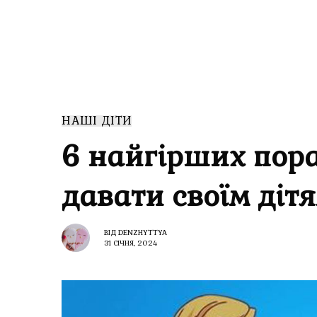
НАШІ ДІТИ
6 найгірших пора
давати своїм діт
ВІД
DENZHYTTYA
31 СІЧНЯ, 2024