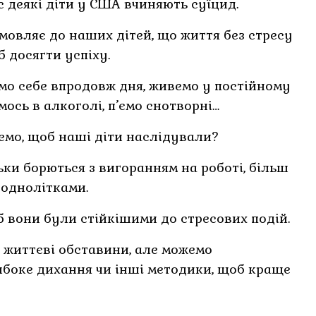
с деякі діти у США вчиняють суїцид.
омовляє до наших дітей, що життя без стресу
 досягти успіху.
о себе впродовж дня, живемо у постійному
ось в алкоголі, п’ємо снотворні…
чемо, щоб наші діти наслідували?
ьки борються з вигоранням на роботі, більш
 однолітками.
б вони були стійкішими до стресових подій.
 життєві обставини, але можемо
ибоке дихання чи інші методики, щоб краще