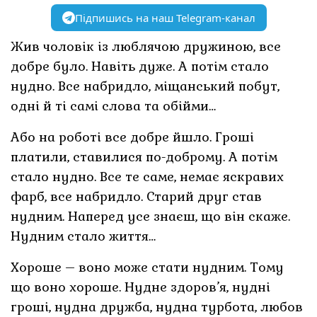
Підпишись на наш Telegram-канал
Жив чоловік із люблячою дружиною, все
добре було. Навіть дуже. А потім стало
нудно. Все набридло, міщанський побут,
одні й ті самі слова та обійми…
Або на роботі все добре йшло. Гроші
платили, ставилися по-доброму. А потім
стало нудно. Все те саме, немає яскравих
фарб, все набридло. Старий друг став
нудним. Наперед усе знаєш, що він скаже.
Нудним стало життя…
Хороше – воно може стати нудним. Тому
що воно хороше. Нудне здоров’я, нудні
гроші, нудна дружба, нудна турбота, любов