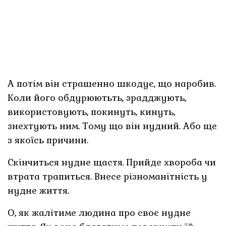
А потім він страшенно шкодує, що наробив.
Коли його обдурюютьть, зрадджують,
використовують, покинуть, кинуть,
знехтують ним. Тому що він нудний. Або ще
з якоїсь причини.
Скінчиться нудне щастя. Прийде хвороба чи
втрата трапиться. Внесе різноманітність у
нудне життя.
О, як жалітиме людина про своє нудне