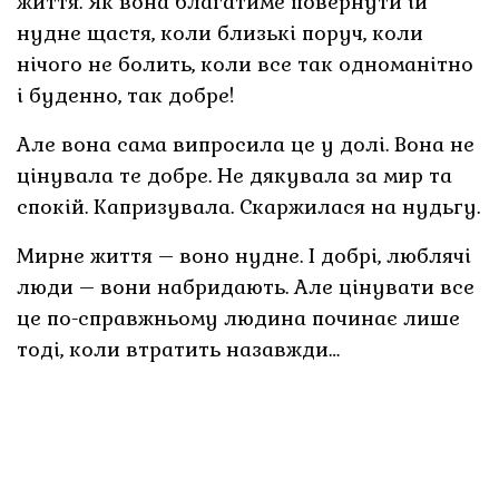
життя. Як вона благатиме повернути їй
нудне щастя, коли близькі поруч, коли
нічого не болить, коли все так одноманітно
і буденно, так добре!
Але вона сама випросила це у долі. Вона не
цінувала те добре. Не дякувала за мир та
спокій. Капризувала. Скаржилася на нудьгу.
Мирне життя – воно нудне. І добрі, люблячі
люди – вони набридають. Але цінувати все
це по-справжньому людина починає лише
тоді, коли втратить назавжди…