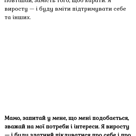
Повтішай, замість того, щоб карати. Я
виросту — і буду вміти підтримувати себе
та інших.
Мамо, запитай у мене, що мені подобається,
зважай на мої потреби і інтереси. Я виросту
— і буду здатний піклуватися про себе і про