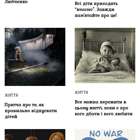
Любченко
Всі діти приходять
“вчасно”. Завжди
пам’ятайте про це!
ЖИТТЯ
ЖИТТЯ
Все можна пережити в
Притча про те, як
цьому житті, поки є про
правильно відпускати
кого дбати і кого любити
дітей