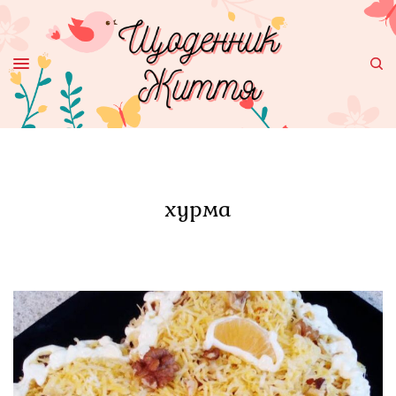
хурма