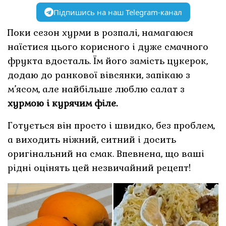
Підпишись на наш Telegram-канал
Поки сезон хурми в розпалі, намагаюся
наїстися цього корисного і дуже смачного
фрукта вдосталь. Їм його замість цукерок,
додаю до ранкової вівсянки, запікаю з
м’ясом, але найбільше люблю салат з
хурмою і курячим філе.
Готується він просто і швидко, без проблем,
а виходить ніжний, ситний і досить
оригінальний на смак. Впевнена, що ваші
рідні оцінять цей незвичайний рецепт!