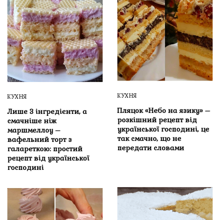
КУХНЯ
КУХНЯ
Пляцок «Небо на язику» –
Лише 3 інгредієнти, а
розкішний рецепт від
смачніше ніж
української господині, це
маршмеллоу –
так смачно, що не
вафельний торт з
передати словами
галареткою: простий
рецепт від української
господині