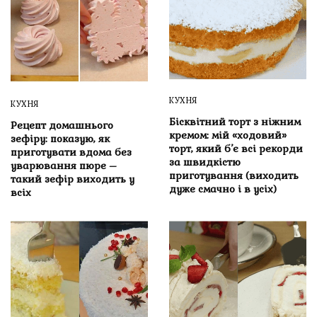
КУХНЯ
КУХНЯ
Бісквітний торт з ніжним
Рецепт домашнього
кремом: мій «ходовий»
зефіру: показую, як
торт, який б’є всі рекорди
приготувати вдома без
за швидкістю
уварювання пюре –
приготування (виходить
такий зефір виходить у
дуже смачно і в усіх)
всіх