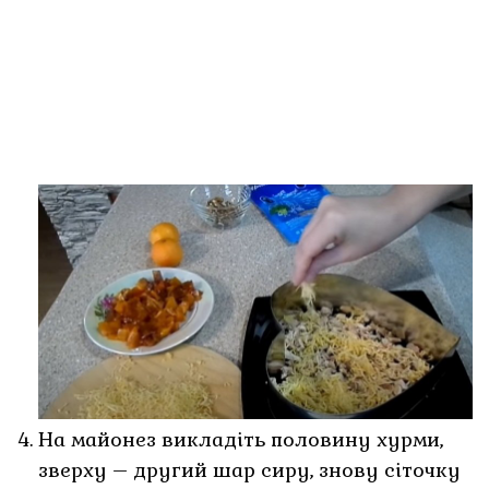
На майонез викладіть половину хурми,
зверху – другий шар сиру, знову сіточку