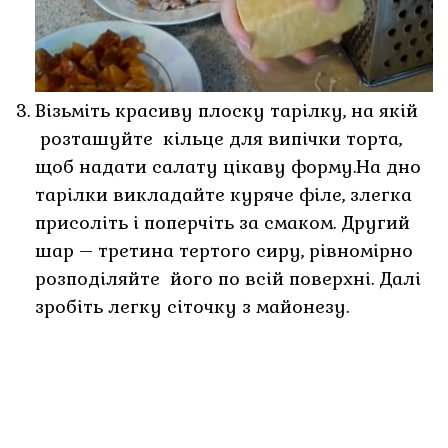
Візьміть красиву плоску тарілку, на якій
розташуйте кільце для випічки торта,
щоб надати салату цікаву форму.На дно
тарілки викладайте куряче філе, злегка
присоліть і поперчіть за смаком. Другий
шар – третина тертого сиру, рівномірно
розподіляйте його по всій поверхні. Далі
зробіть легку сіточку з майонезу.