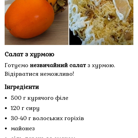
Салат з хурмою
Готуємо
незвичайний салат
з хурмою.
Відірватися неможливо!
Інгредієнти
500 г курячого філе
120 г сиру
30-40 г волоських горіхів
майонез