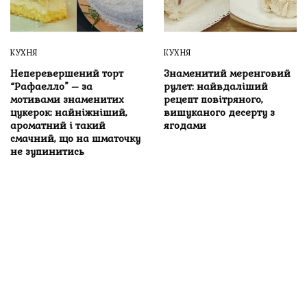
КУХНЯ
КУХНЯ
Неперевершений торт
Знаменитий меренговий
“Рафаелло” – за
рулет: найвдаліший
мотивами знаменитих
рецепт повітряного,
цукерок: найніжніший,
вишуканого десерту з
ароматний і такий
ягодами
смачний, що на шматочку
не зупинитись