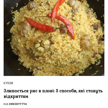
КУХНЯ
Злипається рис в плові: 3 способи, які стануть
відкриттям
ВІД
DENZHYTTYA