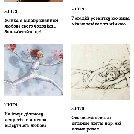
ЖИТТЯ
ЖИТТЯ
7 стадій розвитку кохання
Жінка є відображенням
між чоловіком та жінкою
любові свого чоловіка…
Запам’ятайте це!
ЖИТТЯ
ЖИТТЯ
Не існує діагнозу
Ось як змінюється
депресія, є діагноз –
інтимне життя пар, які
відсутність любові
давно разом