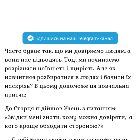
Підпишись на наш Telegram-канал
Часто буває так, що ми довіряємо людям, а
вони нас підводять. Тоді ми починаємо
розрізняти наївність і щирість. Але як
навчитися розбиратися в людях і бачити їх
наскрізь? В цьому допоможе ця повчальна
притча:
До Старця підійшов Учень з питанням:
«Звідки мені знати, кому можна довіряти, а
кого краще обходити стороною?»
— Я тобі точно скажу, з ким не варто мати