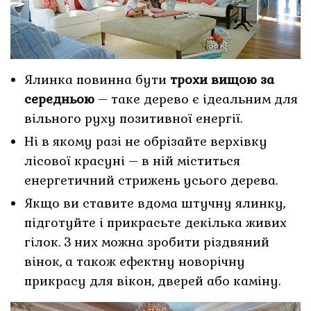
Ялинка повинна бути
трохи вищою за
середньою
– таке дерево є ідеальним для
вільного руху позитивної енергії.
Ні в якому разі не обрізайте верхівку
лісової красуні – в ній міститься
енергетичний стрижень усього дерева.
Якщо ви ставите вдома штучну ялинку,
підготуйте і прикрасьте декілька живих
гілок. З них можна зробити різдвяний
вінок, а також ефектну новорічну
прикрасу для вікон, дверей або каміну.