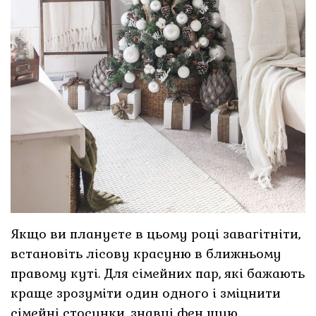
Якщо ви плануєте в цьому році завагітніти,
встановіть лісову красуню в ближньому
правому куті. Для сімейних пар, які бажають
краще зрозуміти один одного і зміцнити
сімейні стосунки, знавці фен шую