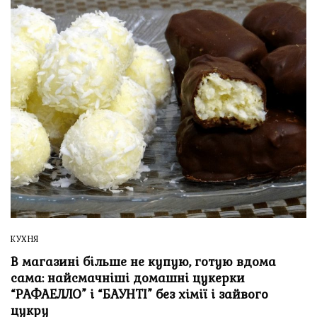
КУХНЯ
В магазині більше не купую, готую вдома
сама: найсмачніші домашні цукерки
“РАФАЕЛЛО” і “БАУНТІ” без хімії і зайвого
цукру