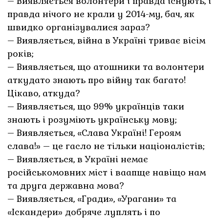
– Виявляється волонтери і правда існують, і
правда нічого не крали у 2014-му, бач, як
швидко організувалися зараз?
– Виявляється, війна в Україні триває вісім
років;
– Виявляється, що атошники та волонтери
аткудато знають про війну так багато!
Цікаво, аткуда?
– Виявляється, що 99% українців таки
знають і розуміють українську мову;
– Виявляється, «Слава Україні! Героям
слава!» – це гасло не тільки націоналістів;
– Виявляється, в Україні немає
російськомовних міст і ваапще навіщо нам
та друга державна мова?
– Виявляється, «Гради», «Урагани» та
«Іскандери» добряче луплять і по