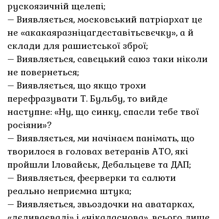
рускоязичній щелепі;
– Виявляється, московський патріархат це
не «акакаяразніцагдєставітьсвєчку», а й
склади для рашистської зброї;
– Виявляється, савєцький саюз таки ніколи
не повернеться;
– Виявляється, що якщо трохи
перефразувати Т. Бульбу, то вийде
наступне: «Ну, що синку, спасли тебе твої
росіяни»?
– Виявляється, ми начінаєм панімать, що
творилося в головах ветеранів АТО, які
пройшли Іловайськ, Дебальцеве та ДАП;
– Виявляється, феєрверки та салюти
реально неприємна штука;
– Виявляється, звьоздочки на аватарках,
«дєдиваєвалі» і «нікадаснова», всього лише