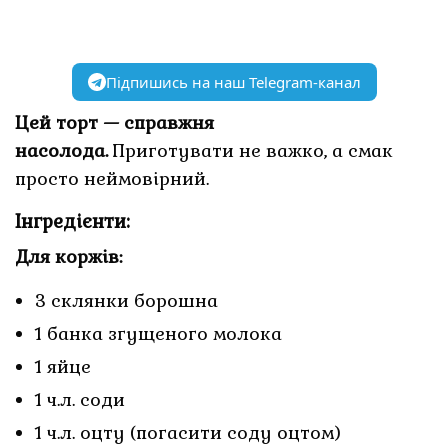
Підпишись на наш Telegram-канал
Цей торт — справжня
насолода.
Приготувати не важко, а смак
просто неймовірний.
Інгредієнти:
Для коржів:
3 склянки борошна
1 банка згущеного молока
1 яйце
1 ч.л. соди
1 ч.л. оцту (погасити соду оцтом)