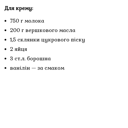
Для крему:
750 г молока
200 г вершкового масла
1,5 склянки цукрового піску
2 яйця
3 ст.л. борошна
ванілін — за смаком