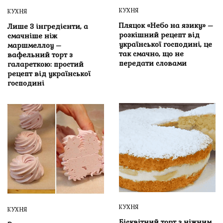
КУХНЯ
КУХНЯ
Пляцок «Небо на язику» –
Лише 3 інгредієнти, а
розкішний рецепт від
смачніше ніж
української господині, це
маршмеллоу –
так смачно, що не
вафельний торт з
передати словами
галареткою: простий
рецепт від української
господині
КУХНЯ
КУХНЯ
Бісквітний торт з ніжним