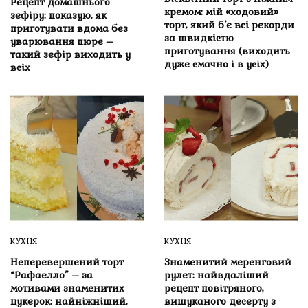
Рецепт домашнього
кремом: мій «ходовий»
зефіру: показую, як
торт, який б’є всі рекорди
приготувати вдома без
за швидкістю
уварювання пюре –
приготування (виходить
такий зефір виходить у
дуже смачно і в усіх)
всіх
КУХНЯ
КУХНЯ
Неперевершений торт
Знаменитий меренговий
“Рафаелло” – за
рулет: найвдаліший
мотивами знаменитих
рецепт повітряного,
цукерок: найніжніший,
вишуканого десерту з