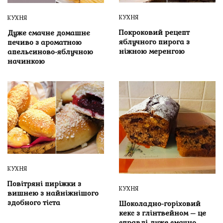
КУХНЯ
КУХНЯ
Покроковий рецепт
Дуже смачне домашнє
яблучного пирога з
печиво з ароматною
ніжною меренгою
апельсиново-яблучною
начинкою
КУХНЯ
Повітряні пиріжки з
КУХНЯ
вишнею з найніжнішого
здобного тіста
Шоколадно-горіховий
кекс з глінтвейном – це
справді дуже смачно