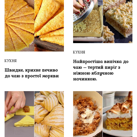
КУХНЯ
Найпростіша випічка до
КУХНЯ
чаю – тертий пиріг з
Швидке, крихке печиво
ніжною яблучною
до чаю з простої моркви
начинкою.