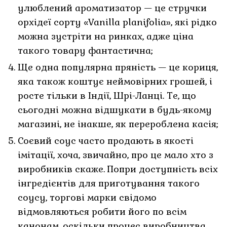
улюблений ароматизатор — це стручки
орхідеї сорту «Vanilla planifolia», які рідко
можна зустріти на ринках, адже ціна
такого товару фантастична;
Ще одна популярна пряність — це кориця,
яка також коштує неймовірних грошей, і
росте тільки в Індії, Шрі-Ланці. Те, що
сьогодні можна відшукати в будь-якому
магазині, не інакше, як перероблена касія;
Соєвий соус часто продають в якості
імітації, хоча, звичайно, про це мало хто з
виробників скаже. Попри доступність всіх
інгредієнтів для приготування такого
соусу, торгові марки свідомо
відмовляються робити його по всім
канонам, оскільки процес виробництва