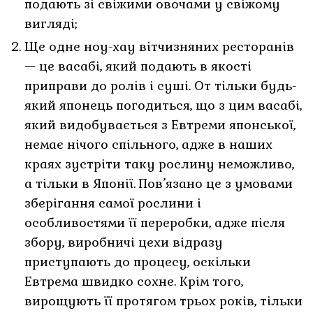
подають зі свіжими овочами у свіжому
вигляді;
Ще одне ноу-хау вітчизняних ресторанів
— це васабі, який подають в якості
приправи до ролів і суші. От тільки будь-
який японець погодиться, що з цим васабі,
який видобувається з Евтреми японської,
немає нічого спільного, адже в наших
краях зустріти таку рослину неможливо,
а тільки в Японії. Пов’язано це з умовами
зберігання самої рослини і
особливостями її переробки, адже після
збору, виробничі цехи відразу
приступають до процесу, оскільки
Евтрема швидко сохне. Крім того,
вирощують її протягом трьох років, тільки