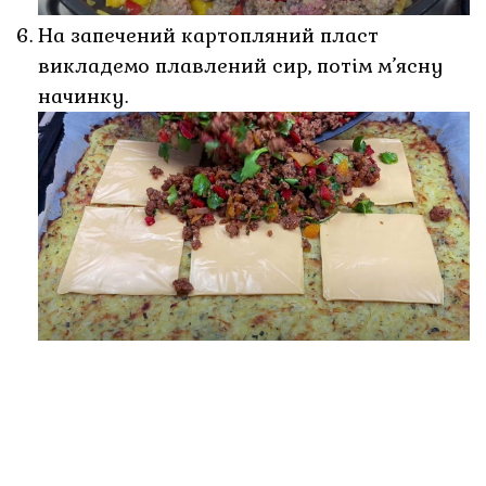
На запечений картопляний пласт
викладемо плавлений сир, потім м’ясну
начинку.