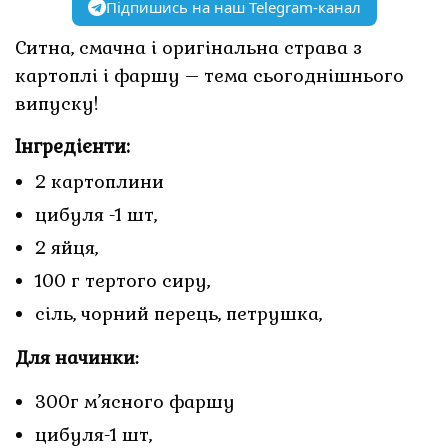
Підпишись на наш Telegram-канал
Ситна, смачна і оригінальна страва з
картоплі і фаршу – тема сьогоднішнього
випуску!
Інгредієнти:
2 картоплини
цибуля -1 шт,
2 яйця,
100 г тертого сиру,
сіль, чорний перець, петрушка,
Для начинки:
300г м’ясного фаршу
цибуля-1 шт,