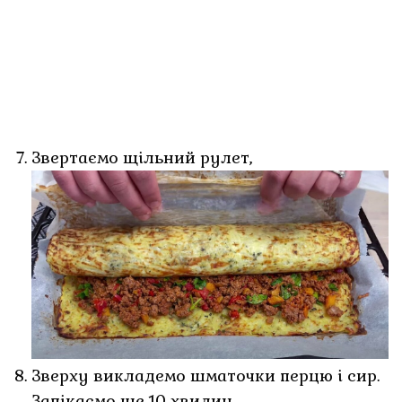
Звертаємо щільний рулет,
Зверху викладемо шматочки перцю і сир.
Запікаємо ще 10 хвилин.