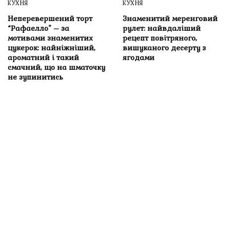
КУХНЯ
КУХНЯ
Неперевершений торт
Знаменитий меренговий
“Рафаелло” – за
рулет: найвдаліший
мотивами знаменитих
рецепт повітряного,
цукерок: найніжніший,
вишуканого десерту з
ароматний і такий
ягодами
смачний, що на шматочку
не зупинитись