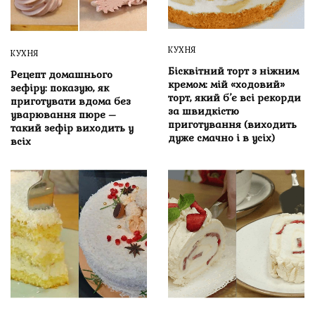
КУХНЯ
КУХНЯ
Бісквітний торт з ніжним
Рецепт домашнього
кремом: мій «ходовий»
зефіру: показую, як
торт, який б’є всі рекорди
приготувати вдома без
за швидкістю
уварювання пюре –
приготування (виходить
такий зефір виходить у
дуже смачно і в усіх)
всіх