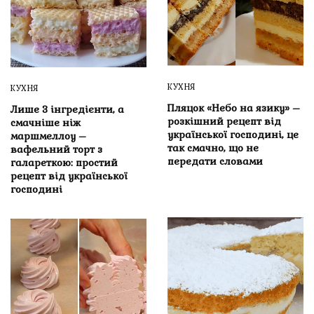
КУХНЯ
КУХНЯ
Пляцок «Небо на язику» –
Лише 3 інгредієнти, а
розкішний рецепт від
смачніше ніж
української господині, це
маршмеллоу –
так смачно, що не
вафельний торт з
передати словами
галареткою: простий
рецепт від української
господині