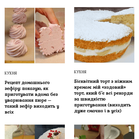
КУХНЯ
КУХНЯ
Бісквітний торт з ніжним
Рецепт домашнього
кремом: мій «ходовий»
зефіру: показую, як
торт, який б’є всі рекорди
приготувати вдома без
за швидкістю
уварювання пюре –
приготування (виходить
такий зефір виходить у
дуже смачно і в усіх)
всіх