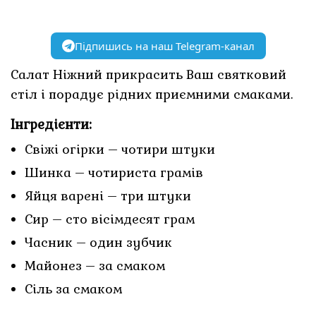
Підпишись на наш Telegram-канал
Салат Ніжний прикрасить Ваш святковий
стіл і порадує рідних приємними смаками.
Інгредієнти:
Свіжі огірки – чотири штуки
Шинка – чотириста грамів
Яйця варені – три штуки
Сир – сто вісімдесят грам
Часник – один зубчик
Майонез – за смаком
Сіль за смаком