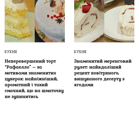
КУХНЯ
КУХНЯ
Неперевершений торт
Знаменитий меренговий
“Рафаелло” – за
рулет: найвдаліший
мотивами знаменитих
рецепт повітряного,
цукерок: найніжніший,
вишуканого десерту з
ароматний і такий
ягодами
смачний, що на шматочку
не зупинитись