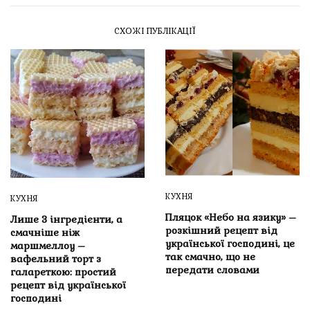
СХОЖІ ПУБЛІКАЦІЇ
КУХНЯ
КУХНЯ
Пляцок «Небо на язику» –
Лише 3 інгредієнти, а
розкішний рецепт від
смачніше ніж
української господині, це
маршмеллоу –
так смачно, що не
вафельний торт з
передати словами
галареткою: простий
рецепт від української
господині